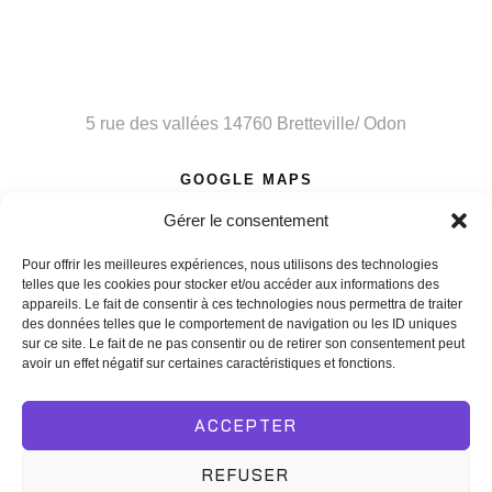
Entrepot
5 rue des vallées 14760 Bretteville/ Odon
GOOGLE MAPS
Gérer le consentement
Pour offrir les meilleures expériences, nous utilisons des technologies
telles que les cookies pour stocker et/ou accéder aux informations des
appareils. Le fait de consentir à ces technologies nous permettra de traiter
Copyright © 2025. L’art scène animation.
Création de site
des données telles que le comportement de navigation ou les ID uniques
internet Tony Oheix
sur ce site. Le fait de ne pas consentir ou de retirer son consentement peut
avoir un effet négatif sur certaines caractéristiques et fonctions.
Conditions générales de location
Mentions légales
Politique de confidentialité
ACCEPTER
CONTACTEZ-NOUS
REFUSER