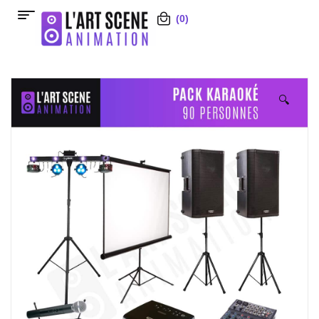
(0)
🔍