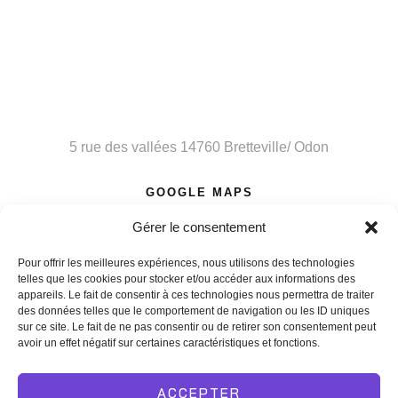
Entrepot
5 rue des vallées 14760 Bretteville/ Odon
GOOGLE MAPS
Gérer le consentement
Pour offrir les meilleures expériences, nous utilisons des technologies
telles que les cookies pour stocker et/ou accéder aux informations des
appareils. Le fait de consentir à ces technologies nous permettra de traiter
Copyright © 2025. L’art scène animation.
Création de site
des données telles que le comportement de navigation ou les ID uniques
internet Tony Oheix
sur ce site. Le fait de ne pas consentir ou de retirer son consentement peut
avoir un effet négatif sur certaines caractéristiques et fonctions.
Conditions générales de location
Mentions légales
Politique de confidentialité
ACCEPTER